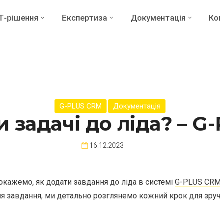
ІТ-рішення
Експертиза
Документація
Ко
G-PLUS CRM
Документація
 задачі до ліда? – 
16.12.2023
окажемо, як додати завдання до ліда в системі
G-PLUS CR
я завдання, ми детально розглянемо кожний крок для зруч