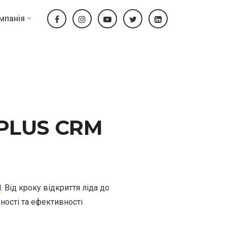
мпанія
G-PLUS CRM
M
. Від кроку відкриття ліда до
ності та ефективності