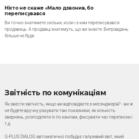
Ніхто не скаже «Мало дзвонив, бо
переписувався
Ви точно знатимете скільки, коли і з ким переписувався
продавець. А продавці знатимуть, що ви знаєте. Виправдань
більше не буде.
Звітність по комунікаціям
Як звести звітність, якщо ви відповідаєте з месенджерів? - ви ж
не будете вручну рахувати такі показники, як кількість
звернень, розподіляти їх по канлам, фіксувати час переписки і
т.д.
G-PLUS DIALOG автоматично побудує галузевий звіт, який