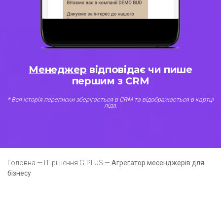
Менеджер
відповідає чи пише
першим з CRM
* Вся історія переписки зберігається в CRM та відображається в картці
ліда.
Головна
—
ІТ-рішення G-PLUS
—
Агрегатор месенджерів для
бізнесу