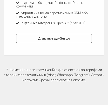
підтримка бізнес-месенджерів за
номерами* (Whats App/Viber/Telegram)
підтримка ботів, чат-ботів та шаблонів
комунікації
управління всіма переписками з CRM або
інтерфейсу діалогів
підтримка інтеграції з Open AI* (chatGPT)
Дізнатись ще більше
*
Номерні канали комунікацій підключаються за тарифами
сторонніх постачальників (Viber, WhatsApp, Telegram). Затрати
на токени OpenAI оплачуються окремо.