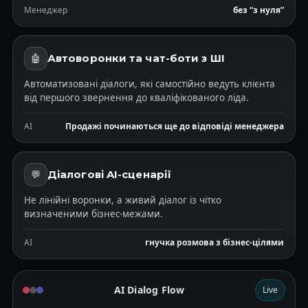
Менеджер
без “з нуля”
Автоворонки та чат-боти з ШІ
🤖
Автоматизовані діалоги, які самостійно ведуть клієнта
від першого звернення до кваліфікованого ліда.
AI
Продажі починаються ще до відповіді менеджера
Діалогові AI-сценарії
💬️
Не лінійні воронки, а живий діалог із чітко
визначеними бізнес-межами.
AI
гнучка розмова з бізнес-цілями
AI Dialog Flow
Live