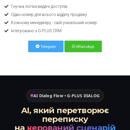
Гнучка логіка видачі доступів
Один номер для всього відділу продажу
Кожному менеджеру - свій унікальний номер
Інтегровано з
G-PLUS CRM
Telegram
WhatsApp
AI Dialog Flow • G-PLUS DIALOG
AI, який перетворює
переписку
на
керований сценарій