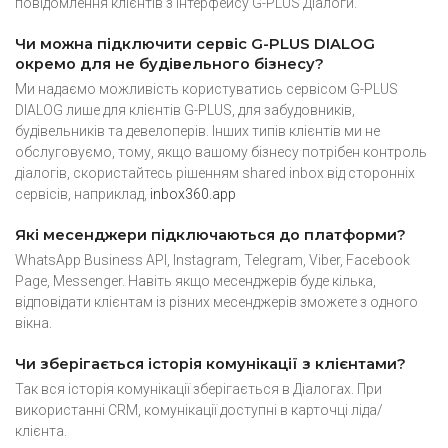
Так, чат може бути встановлений на сайт забудовника чи
житлового комплесу. Менеджер відповідатиме на
повідомлення клієнтів з інтерфейсу G-PLUS Діалоги.
Чи можна підключити сервіс G-PLUS DIALOG
окремо для не будівельного бізнесу?
Ми надаємо можливість користуватись сервісом G-PLUS
DIALOG лише для клієнтів G-PLUS, для забудовників,
будівельників та девелоперів. Інших типів клієнтів ми не
обслуговуємо, тому, якщо вашому бізнесу потрібен контроль
діалогів, скористайтесь рішенням shared inbox від сторонніх
сервісів, наприклад,
inbox360.app
Які месенджери підключаються до платформи?
WhatsApp Business API, Instagram, Telegram, Viber, Facebook
Page, Messenger. Навіть якщо месенджерів буде кілька,
відповідати клієнтам із різних месенджерів зможете з одного
вікна.
Чи зберігається історія комунікації з клієнтами?
Так вся історія комунікації зберігається в Діалогах. При