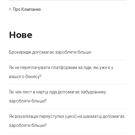
Про Компанію
Нове
Брокеридж допомагає заробляти більше
Як не переплачувати платформам за ліди, які уже є у
вашого бізнесу?
Як чек-лист в картці ліда допомагає забудовнику
заробляти більше?
Як візуалізація переуступки (цесії) на шахматці допомагає
заробляти більше?